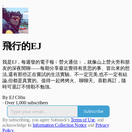
飛行的EJ
我是EJ，每週發的電子報﹝營火通信﹞，就像山上營火旁和朋
友的深夜閒聊——每期分享最近覺得有意思的事、冒出來的想
法,還有那些正在嘗試的生活實驗。不一定完美,也不一定有結
論,但都是真實的。值得一起烤烤火、聊聊天。喜歡再訂，隨
時可退訂不情勒不勉強。
By EJ CHiu
·
Over 1,000 subscribers
Subscribe
By subscribing, you agree Substack's
Terms of Use
, and
acknowledge its
Information Collection Notice
and
Privacy
Policy
.