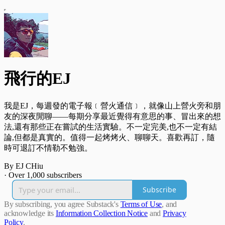
飛行的EJ
我是EJ，每週發的電子報﹝營火通信﹞，就像山上營火旁和朋
友的深夜閒聊——每期分享最近覺得有意思的事、冒出來的想
法,還有那些正在嘗試的生活實驗。不一定完美,也不一定有結
論,但都是真實的。值得一起烤烤火、聊聊天。喜歡再訂，隨
時可退訂不情勒不勉強。
By EJ CHiu
·
Over 1,000 subscribers
Subscribe
By subscribing, you agree Substack's
Terms of Use
, and
acknowledge its
Information Collection Notice
and
Privacy
Policy
.