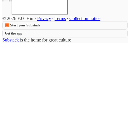
© 2026 EJ CHiu
·
Privacy
∙
Terms
∙
Collection notice
Start your Substack
Get the app
Substack
is the home for great culture