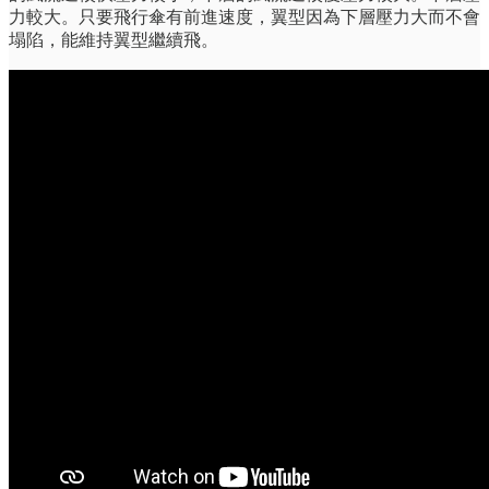
力較大。只要飛行傘有前進速度，翼型因為下層壓力大而不會
塌陷，能維持翼型繼續飛。