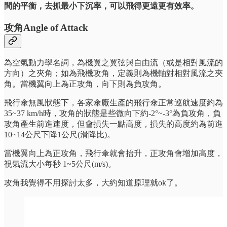
間的平衡，去抓最小下沉率，可以飛得更遠更有效率。
攻角
Angle of Attack
為空氣動力學名詞，為機翼之翼弦與自由流（或是相對風流的
方向）之夾角；如為飛機攻角，定義則為機軸對相對風流之夾
角。當機翼向上為正攻角，向下則為負攻角。
飛行傘無風狀態下，各家傘廠生產的飛行傘正常巡航速度約為
35~37 km/h時，攻角的狀態是些微向下約-2°~-3°為負攻角，負
攻角產生前進速度，但會損失一點高度，損失的高度約為前進
10~14公尺下降1公尺(滑降比)。
當機翼向上為正攻角，飛行傘就會抬升，正攻角會增加高度，
視氣流大小每秒 1~5公尺(m/s)。
攻角我覺得不用探討太多，大約知道原理就ok了。