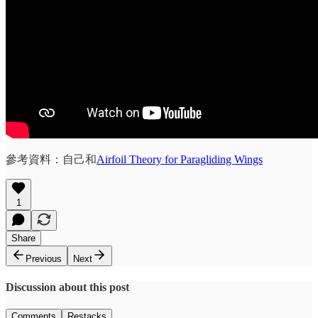
參考資料：自己和
Airfoil Theory for Paragliding Wings
1
Share
Previous
Next
Discussion about this post
Comments
Restacks