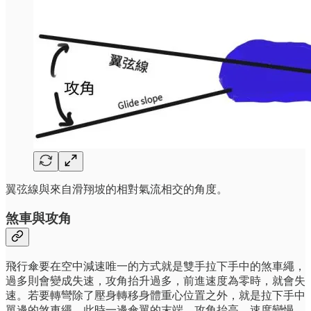
翼弦線與來自滑翔坡的相對氣流相交的角度。
煞車與攻角
飛行傘要在空中減速唯一的方式就是雙手拉下手中的煞車繩，
過多則會變成失速，攻角抬升過多，前進速度為零時，就會失
速。若要轉彎除了壓身轉移身體重心位置之外，就是拉下手中
單邊的煞車繩。此時一邊傘翼的末端，攻角抬高，速度變慢，