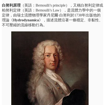
白努利原理
（英語：Bernoulli’s principle），又稱白努利定律或
柏努利定律（英語：Bernoulli’s Law），是流體力學中的一個
定律，由瑞士流體物理學家丹尼爾·白努利於1738年出版他的
理論《
Hydrodynamica
》，描述流體沿著一條穩定、非黏性、
不可壓縮的流線移動行為。