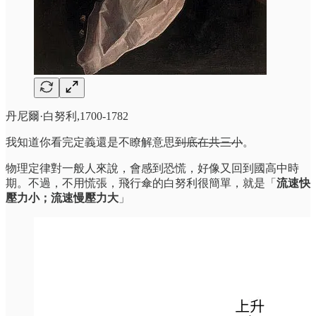
丹尼爾·白努利,1700-1782
我知道你看完定義還是不瞭解意思
到底在共三小
。
物理定律對一般人來說，會感到恐慌，好像又回到國高中時
期。不過，不用慌張，飛行傘的白努利很簡單，就是「
流速快
壓力小；流速慢壓力大
」