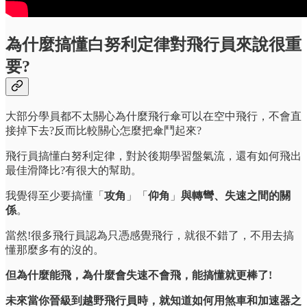
為什麼搞懂白努利定律對飛行員來說很重
要?
大部分學員都不太關心為什麼飛行傘可以在空中飛行，不會直
接掉下去?反而比較關心怎麼把傘鬥起來?
飛行員搞懂白努利定律，對於後期學習盤氣流，還有如何飛出
最佳滑降比?有很大的幫助。
我覺得至少要搞懂「
攻角
」「
仰角
」
與轉彎、失速之間的關
係
。
當然!很多飛行員認為只憑感覺飛行，就很不錯了，不用去搞
懂那麼多有的沒的。
但為什麼能飛，為什麼會失速不會飛，能搞懂就更棒了!
未來當你晉級到越野飛行員時，就知道如何用煞車和加速器之