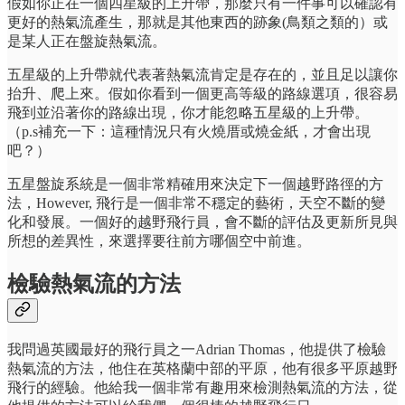
假如你正在一個四星級的上升帶，那麼只有一件事可以確認有
更好的熱氣流產生，那就是其他東西的跡象(鳥類之類的）或
是某人正在盤旋熱氣流。
五星級的上升帶就代表著熱氣流肯定是存在的，並且足以讓你
抬升、爬上來。假如你看到一個更高等級的路線選項，很容易
飛到並沿著你的路線出現，你才能忽略五星級的上升帶。
（p.s補充一下：這種情況只有火燒厝或燒金紙，才會出現
吧？）
五星盤旋系統是一個非常精確用來決定下一個越野路徑的方
法，However, 飛行是一個非常不穩定的藝術，天空不斷的變
化和發展。一個好的越野飛行員，會不斷的評估及更新所見與
所想的差異性，來選擇要往前方哪個空中前進。
檢驗熱氣流的方法
我問過英國最好的飛行員之一Adrian Thomas，他提供了檢驗
熱氣流的方法，他住在英格蘭中部的平原，他有很多平原越野
飛行的經驗。他給我一個非常有趣用來檢測熱氣流的方法，從