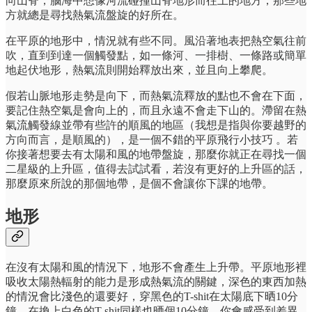
向山脊，腦海中想像河流碰撞山脊地形而往上的地方，那些地
方就總是尋找熱氣流盤旋的好所在。
在平原的地形中，情況就有些不同。風沿著地表把熱空氣往前
吹，直到到達一個觸發點，如一條河、一排樹、一條路或簡單
地起伏地形，熱氣流則開始釋放出來，並且向上攀爬。
假若山脈地形走勢是向下，而熱氣流釋放的點也不會在下面，
要記住熱空氣是會向上的，而且永遠不會走下山的。滯留在熱
氣流觸發線並帶有些許的順風的地區（我想是指與你要越野的
方向而言，是順風的），是一個不錯的平原飛行小技巧 。若
你接著想要去有太陽和風的地帶盤旋，那麼你就正在尋找一個
二星級的上升區，值得去試試看，若沒有更好的上升區的話，
那麼原來所說的那個地帶，是個不會讓你下課的地帶。
地形
在沒有太陽和風的情況下，地形不會產生上升帶。平原地形裡
吸收太陽熱輻射的能力是形成熱氣流的關鍵，深色的東西加熱
的情況會比淺色的還要好，穿黑色的T-shit在太陽底下晒10分
鐘，在換上白色的T-shit同樣也晒個10分鐘，你會感受到差異