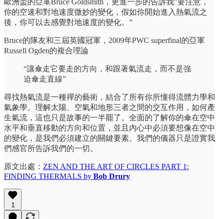
歐洲盃的亞軍Bruce Goldsmith，更進一步的告訴我”要注意，
你的空速和對地速度微妙的變化，假如你開始進入熱氣流之
後，你可以去感覺對地速度的變化。”
Bruce的隊友和三屆英國冠軍，2009年PWC superfinal的亞軍
Russell Ogden的複合理論
“讓傘走它要走的方向，和跟著氣流走，而不是強
迫傘走直線”
尋找熱氣流是一種禪的藝術，結合了所有你所懂得流體力學和
氣象學。理解太陽、空氣和地形三者之間的交互作用，如何產
生氣流，這也只是故事的一半罷了。全面的了解你的傘在空中
水平和垂直移動的方向和位置，並且內心中必須要想像在空中
的變化，是我們必須建立的關鍵要素。我們的儀器只是證實我
們感官所告訴我們的一切。
原文出處：
ZEN AND THE ART OF CIRCLES PART 1:
FINDING THERMALS by
Bob Drury
1