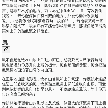
發在有日照的地方，而不是在陰影處…儘管陰影處會使溫暖的
空氣離開地表並且上升。陰影處對任何飛行器或鳥類的盤旋而
言，是非常不好的地方。前世界冠軍Rob Whittall，有次告訴
我說：「若你能停留在有日照的地方，那麼你離錯誤就越
遠。」(感覺像邊喝啤酒邊聊時，說的話…）若地表某處一直
淋浴在陽光下，最後它有可能會形成熱氣流，那裡便是個能夠
讓你上升的熱氣流之觸發處。
風
風不僅是創造在山坡上升動力而已，想要延長自己飛行時間，
風也是增加你爬升向上飛的機會。風也是個觸發源，風也把熱
氣流從地面沿著山脊吹向山頂。
在正常地山脈地形裡，會有山脊風和上升氣流，你應該永遠記
住這些低處吹來的風，會將熱空氣從山脊低處吹向山頂。而受
到氣候影響的風向（如季節風），不應該過度重視，除非你飛
行的高度已經夠高了。
你該開始學習看山的形狀以及想像一條巨大的河流從下而上衝