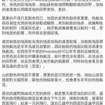
性。深色的區域地形，例如綠色牧場裡剛翻耕過的田野，加熱
的速度會比周圍其他的田野更快、更好。
重要的不僅只是顏色而已，地質的差異性顯得更重要。熱氣泡
很容易從光滑的地表移動或離開，來到粗糙的地表，就像剛收
割的稻田（墳墓區也是），熱空氣就像被魔鬼沾黏到一樣，受
到地形的影響，而停留在那個區塊。
儘管粗糙的地面較光滑的地面加熱的速度較慢，但粗糙地面釋
放熱氣泡是非常迅速且頻繁的，因此粗糙的地面比較容易產生
熱氣泡。在西班牙中部的Piedrahita你可以常常遇到這種情況，
在黑色岩石附近狩獵著熱氣流，卻什麼也沒有遇到…在淡金色
的田野裡，你反而會潛入熱空氣的範圍裡，同時你也會看見發
展迅速的雲出現（雲底）。
山的顏色和地質不重要，重要的是日照的那一面。假如山坡直
接面對太陽照射，吸收的熱輻射最大，也會產生非常好的熱氣
流。
最佳的越野路線或大型的路徑，都是整天接受強烈的日照。越
野的路徑剛開始都是從東邊在下午之前，移動到南面，接著朝
西面飛行，結束一天的飛行。讓自己越早到西面則是越早回家