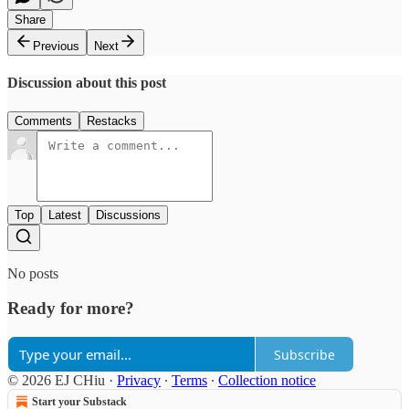
Share
Previous
Next
Discussion about this post
Comments
Restacks
Top
Latest
Discussions
No posts
Ready for more?
Subscribe
© 2026 EJ CHiu
·
Privacy
∙
Terms
∙
Collection notice
Start your Substack