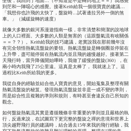
墜後，我回到了地面…（不知道是不是轉到地上＝＝）我感覺
到茫和一陣噁心的感覺。接著Keith給我一個很寶貴的建議…
「我想你也許飛的太快了，盤旋時…試著邊拉另外一側的煞
車。」（減緩旋轉的速度）
就像大多數的銀河系漫遊指南一樣，非常清楚和簡潔的說地球
上的人口裡面。大多數的人類是無害的（這跟盤氣流有啥關係
＝＝？？）。Keith給我的技巧建議，老實說我在那前幾年沒
有完全領悟熱氣流盤旋的要領。熱氣流盤旋是轉個圈並停留在
上升帶，盡可能停留在熱氣流內並且飛的越慢越好。接著第二
天飛行時，當升降儀開始嗶時，我做了緩慢的盤旋(360），在
兩小時內我飛了25公里遠。這真是太棒了， 我就迷上了。這
過程比Keith所給我的更多。
我從自身的經驗並結合他人寶貴的意見，開始蒐集及整理有關
熱氣流盤旋的秘笈。發現熱氣流盤旋並非是一成不變的準則，
而是綜合性且複雜的準則和規則，有時甚至會違反自己所知的
觀念。
如何盤旋熱氣流其實是遵循幾條非常重要的準則並且嚴格的執
行，反過來說，在試圖寫下更完整的盤旋之禪的意境和世界上
頂尖越野飛行員的建議時，結合過去15年來我的飛行經驗，我