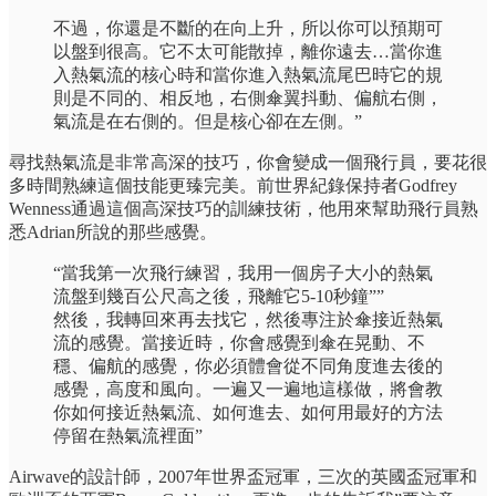
不過，你還是不斷的在向上升，所以你可以預期可
以盤到很高。它不太可能散掉，離你遠去…當你進
入熱氣流的核心時和當你進入熱氣流尾巴時它的規
則是不同的、相反地，右側傘翼抖動、偏航右側，
氣流是在右側的。但是核心卻在左側。”
尋找熱氣流是非常高深的技巧，你會變成一個飛行員，要花很
多時間熟練這個技能更臻完美。前世界紀錄保持者Godfrey
Wenness通過這個高深技巧的訓練技術，他用來幫助飛行員熟
悉Adrian所說的那些感覺。
“當我第一次飛行練習，我用一個房子大小的熱氣
流盤到幾百公尺高之後，飛離它5-10秒鐘””
然後，我轉回來再去找它，然後專注於傘接近熱氣
流的感覺。當接近時，你會感覺到傘在晃動、不
穩、偏航的感覺，你必須體會從不同角度進去後的
感覺，高度和風向。一遍又一遍地這樣做，將會教
你如何接近熱氣流、如何進去、如何用最好的方法
停留在熱氣流裡面”
Airwave的設計師，2007年世界盃冠軍，三次的英國盃冠軍和