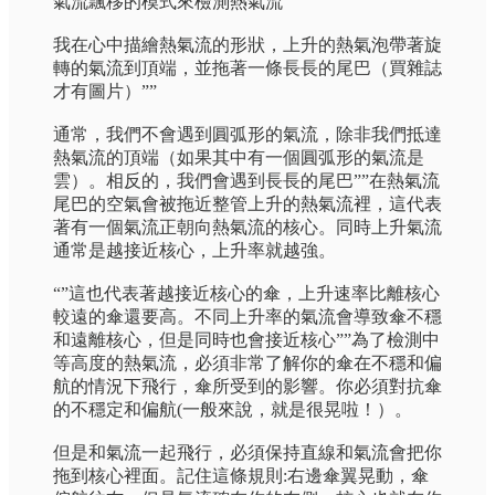
氣流飄移的模式來檢測熱氣流””
我在心中描繪熱氣流的形狀，上升的熱氣泡帶著旋
轉的氣流到頂端，並拖著一條長長的尾巴（買雜誌
才有圖片）””
通常，我們不會遇到圓弧形的氣流，除非我們抵達
熱氣流的頂端（如果其中有一個圓弧形的氣流是
雲）。相反的，我們會遇到長長的尾巴””在熱氣流
尾巴的空氣會被拖近整管上升的熱氣流裡，這代表
著有一個氣流正朝向熱氣流的核心。同時上升氣流
通常是越接近核心，上升率就越強。
“”這也代表著越接近核心的傘，上升速率比離核心
較遠的傘還要高。不同上升率的氣流會導致傘不穩
和遠離核心，但是同時也會接近核心””為了檢測中
等高度的熱氣流，必須非常了解你的傘在不穩和偏
航的情況下飛行，傘所受到的影響。你必須對抗傘
的不穩定和偏航(一般來說，就是很晃啦！）。
但是和氣流一起飛行，必須保持直線和氣流會把你
拖到核心裡面。記住這條規則:右邊傘翼晃動，傘