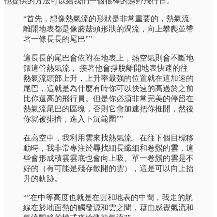
他提供的方法可以給我們一個很棒的越野飛行日。
“首先，想像熱氣流的形狀是非常重要的，熱氣流
離開地表都是像蘑菇頭形狀的渦流，向上攀爬並帶
著一條長長的尾巴””
這長長的尾巴會依附在地表上，熱空氣則會不斷地
餵這管熱氣流， 接著他會掙脫離開地表快速的往
熱氣流頭部上升，上升率最強的位置就在這加速的
尾巴，這就是為什麼有時你可以快速的高過於之前
比你還高的飛行員。但是你必須非常完美的停留在
熱氣流尾巴的區塊，否則它會加速把你推開，然後
你就被排擠，進入下沉範圍””
在高空中，我利用雲來找熱氣流。在往下個目標移
動時，我非常專注於尋找細長纖細和卷鬚的雲，這
些會形成積雲雲底也會向上吸。單一卷鬚的雲是不
好的（有可能是殘存散開的雲），這是可以向上抬
升的軌跡。
“”在中等高度也就是在雲和地表的中間，我走的航
線在於地面熱的觸發源和雲之間，藉由感覺氣流和