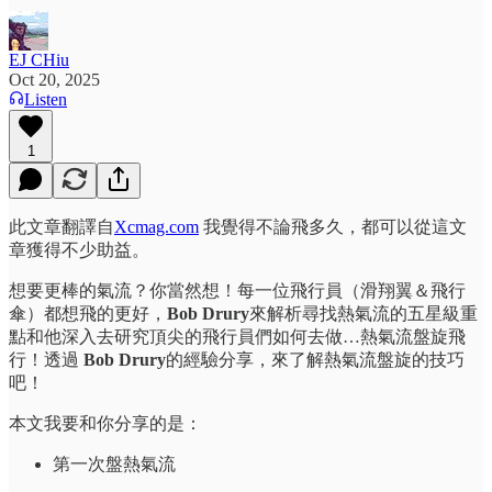
EJ CHiu
Oct 20, 2025
Listen
1
此文章翻譯自
Xcmag.com
我覺得不論飛多久，都可以從這文
章獲得不少助益。
想要更棒的氣流？你當然想！每一位飛行員（滑翔翼＆飛行
傘）都想飛的更好，
Bob Drury
來解析尋找熱氣流的五星級重
點和他深入去研究頂尖的飛行員們如何去做…熱氣流盤旋飛
行！透過
Bob Drury
的經驗分享，來了解熱氣流盤旋的技巧
吧！
本文我要和你分享的是：
第一次盤熱氣流