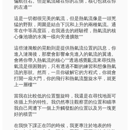
偏航往右。但是氣流確在你的左側，核心也就在你
的左邊””
這是一切都很完美的氣流，但是熱氣流像是一頭兇
猛的野獸，周圍是結合下沉和上升的兩種氣流。通
常在中等高度區，在我過去的經驗裡，熱氣流的核
心像池塘的水漪一樣向旁邊擴散””
這些漣漪般的晃動則是提供熱氣流位置的訊息，你
進入漣漪後，那麼會影響傘先進入的氣流的翼邊。
會將你帶入熱氣流的核心””透過感覺亂流來尋找熱
氣流是很困難的，只有透過不斷的練習和想像熱氣
流的形狀。然而，一旦你破解它的方程式，你就會
打開一扇大門，你的飛行和熱氣流盤旋水平，就更
上一層樓””
當我在比較低的位置盤旋時，我還是在尋找地面可
依循上升的特性。我仍然專注觀察雲的位置和瞄準
我自己周遭下一個上升觸發點的位置以及另一塊更
好的積雲””
在我快下課正在凹的時候，我更專注於地表的特