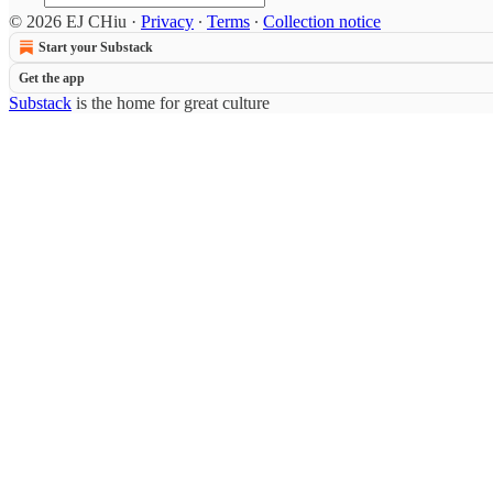
© 2026 EJ CHiu
·
Privacy
∙
Terms
∙
Collection notice
Start your Substack
Get the app
Substack
is the home for great culture