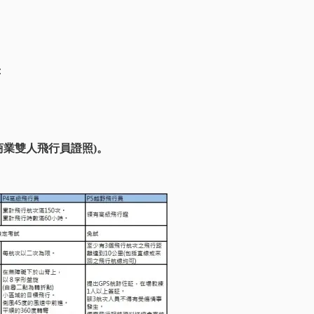
：
商業雙人飛行員證照)。