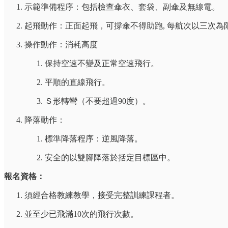
示範準備程序：包括檢查傘衣、套袋、副傘及無線電。
起飛動作：正面起飛，可撐傘不得助跑, 每航次以三次為
操作動作：消耗高度
保持空速不變及正常空速飛行。
平順的直線飛行。
Ｓ形轉彎（不要超過90度）。
降落動作：
標準降落程序：逆風降落。
安全的以雙腳降落於括定目標區中。
報名資格：
須經合格教練教學，接受完整訓練課程者。
並至少已飛滿10次的飛行次數。