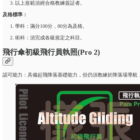
以上規範須經合格教練簽証者。
及格標準：
學科：滿分100分，80分為及格。
術科：須完成各級規定之科目。
飛行傘初級飛行員執照(Pro 2)
認可能力：具備起飛降落基礎能力，但仍須教練於降落場導航