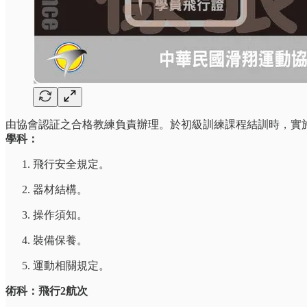
由協會認証之合格教練負責辦理。於初級訓練課程結訓時，實
學科：
飛行安全規定。
器材結構。
操作須知。
裝備保養。
運動相關規定。
術科：飛行2航次