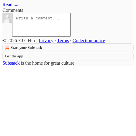
Read →
Comments
© 2026 EJ CHiu
·
Privacy
∙
Terms
∙
Collection notice
Start your Substack
Get the app
Substack
is the home for great culture