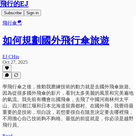
飛行的EJ
Subscribe
Sign in
飛行傘🪂
如何規劃國外飛行傘旅遊
EJ CHiu
Oct 27, 2025
學飛行傘之後，推動我磨練技術的動力就是去國外飛傘旅遊。
因為從很多國外飛傘的影片，看到太多美麗的風景和完美遍地
的氣流。我先前有機會出國飛傘，去飛了中國河南林州太平
山、四川都江堰和日本北海道留壽都村。在國外飛，我覺得最
重要的是技術，坦白說，若想要很自在隨意決定要去哪裡飛，
不用擔心自己技術夠不夠格。最低的前提就是，你必須是越野
飛行員。
Read →