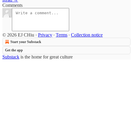
Comments
© 2026 EJ CHiu
·
Privacy
∙
Terms
∙
Collection notice
Start your Substack
Get the app
Substack
is the home for great culture