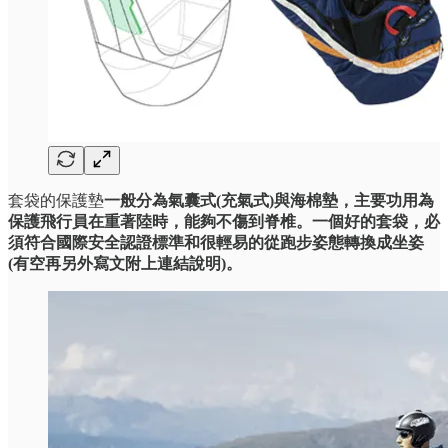
套袋的保護墊
一般分為氣囊式(充氣式)與海棉墊，主要功用為
保護飛行員在重著陸時，能夠不傷到脊椎。一個好的套袋，必
須符合國際安全認證標準和很輕易的從跑步姿態轉換成坐姿
(有空再另外寫文附上連結說明)。