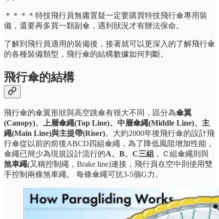
＊＊＊＊特技飛行員無庸置疑一定要購買特技飛行傘專用裝
備，還要再多買一顆副傘，遇到狀況才有辦法保命。
了解到飛行員適用的裝備後，接著就可以更深入的了解飛行傘
的各種裝備類型，飛行傘的結構數據如何判斷。
飛行傘的結構
飛行傘的傘翼形狀與高空跳傘有很大不同，區分為
傘翼
(Canopy)、上層傘繩(Top Line)、中層傘繩(Middle Line)、主
繩(Main Line)與主提帶(Riser)
。大約2000年後飛行傘的設計飛
行傘從以前的前後ABCD四組傘繩，為了降低風阻增加性能，
傘繩已簡少為現規設計流行的
A、B、C三組
，Ｃ組傘繩則與
煞車繩
(又稱控制繩，Brake line)連接，飛行員在空中則使用雙
手控制兩條煞車繩。 每條傘繩可抗3-5個G力。