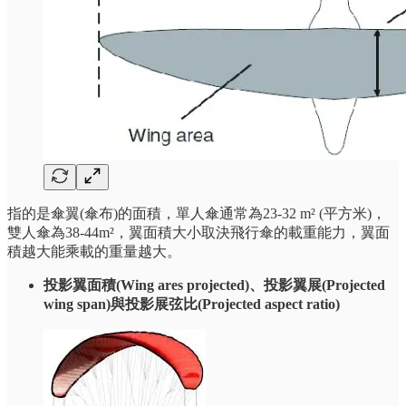
指的是傘翼(傘布)的面積，單人傘通常為23-32 m² (平方米)，
雙人傘為38-44m²，翼面積大小取決飛行傘的載重能力，翼面
積越大能乘載的重量越大。
投影翼面積(Wing ares projected)、投影翼展(Projected
wing span)與投影展弦比(Projected aspect ratio)