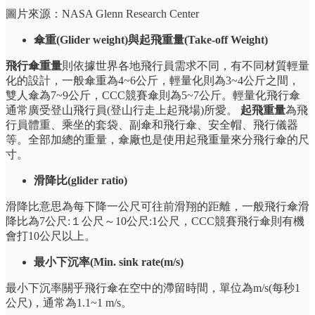
圖片來源：NASA Glenn Research Center
傘重(Glider weight)與起飛重量(Take-off Weight)
飛行傘重量
則依據世界各地飛行員需求不同，有不同材質輕量
化的設計，一般傘重為4~6公斤，輕量化則為3~4公斤之間，
雙人傘為7~9公斤，CCC競賽傘則為5~7公斤。輕量化飛行傘
通常廣受登山飛行員(登山行走上起飛場)所愛。
起飛重量
為飛
行員體重、乘坐的套袋、副傘和飛行傘、安全帽、飛行儀器
等。全部加總的重量，傘廠也是使用起飛重量來分飛行傘的尺
寸。
滑降比(glider ratio)
滑降比意思為每下降一公尺可往前滑翔的距離，一般飛行傘滑
降比為7公尺:１公尺～10公尺:1公尺，CCC競賽飛行傘則有機
會打10公尺以上。
最小下沉率(Min. sink rate(m/s)
最小下沉率關乎飛行傘在空中的滯留時間，單位為m/s(每秒1
公尺)，通常為1.1~1 m/s。