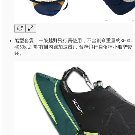
船型套袋：一般越野飛行員使用，不含副傘重量約3600-
4050g 之間(有掛勾跟加速器)，台灣飛行員俗稱小船型套
袋。