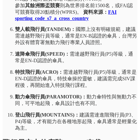
參加
其餘洲際盃競賽
則為世界排名前1500名，或FAI認
可競賽取得20點積分(WPRS)。
資料來源：
FAI
sporting_code_s7_a_cross_country
雙人載飛行員(TANDEM)：
國際上沒有明確規範，建議
需達越野飛行員等級，通常是EN-B認證的傘具，台灣另
外設有體育署無動力飛行專業人員證照。
速降傘飛行員(SPEED)：
需達越野飛行員(P5)等級，通
常是EN-D認證的傘具。
特技飛行員(ACRO)：
需達越野飛行員(P5)等級，通常是
EN-D認證的傘具，特技傘操控靈敏，建議需完成SIV課
程後，再開始進入特技飛行課程。
動力傘飛行員(PARAMOTOR)：
動力傘特性與無動力不
同，可平地起飛，傘具設計也有不同。
登山飛行員(MOUNTAINS)：
建議需達進階飛行員(P3、
P4)等級，才有能力在各種地形起飛，傘具通常是輕量化
為主。