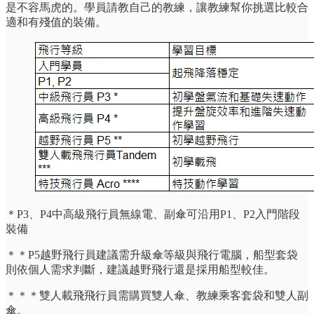
是不容馬虎的。學員請教自己的教練，讓教練幫你挑選比較合
適和有殘值的裝備。
＊P3、P4中高級飛行員無線電、副傘可沿用P1、P2入門階段
裝備
＊＊P5越野飛行員建議需升級傘等級與飛行電腦，船型套袋
則依個人需求判斷，建議越野飛行還是採用船型較佳。
＊＊＊雙人載飛飛行員需購買雙人傘、教練乘客套袋和雙人副
傘。