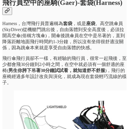
飛行員空中的座騎(Gaer)-套袋(Harness)
Harness，台灣飛行員普遍稱為
套袋
，或是
座袋
。高空跳傘員
(SkyDiver)從機艙門跳出後，自由落體到安全高度後，必須拉
開高空傘(俗稱方塊傘)，開傘後跳傘員在空中是吊著的，直到
降落距離地面飛行時間約1-3分鐘，所以沒有坐得很舒適沒關
係，因為跳傘本來就是享受自由落體的快感。
飛行傘飛行員卻不一樣，有經驗的飛行員，很常一起飛後，至
少都會飛30分鐘到2小時之間，在空中就必須有一個舒適的座
椅(
男生你胯下吊著30分鐘試試看，就知道舒不舒服
)，飛行的
座椅經過多年設計改良與演化，就成為現在套袋輕巧流線的樣
子。