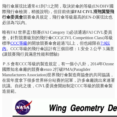
飛行傘展弦比通常4:1到7:1之間，取決於傘的等級(EN/DHV國
際飛行傘檢測，稍後說明)，但目前依據
FAI CIVL滑翔翼暨飛
行傘委員會
競賽傘具規定，飛行傘等級最高的EN-D展弦比也
必須為7以內。
唯有FAI 世界盃1類賽(FAI Category 1)必須通過FAI CIVL委員
會，針對競賽級別的飛行傘CCC(CIVL Competition Class)等級
標準
CCC等級
的開放競賽傘會超過7以上，但也縮限在
7.9以
內
。CCC等級的飛行傘設計有三個目標：1.安全 2.公平 3.滿意
(讓競賽飛行員滿意性能和體驗)
Ｐ.S 會有CCC等級的製造規定，有一個小八卦，2014年Ozone
國際知名傘廠的競賽傘enzo 2打破PMA(Paraglider
Manufacturers Association)世界飛行傘製造商協會的共同協議，
在當年度拿下很多世界杯分站賽的冠軍，許多傘廠跳出來連署
抗議。自此之後，CIVL委員會開始制定CCC等級的競賽傘製
造規範。