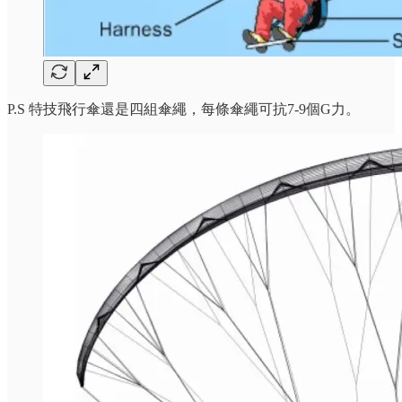
P.S 特技飛行傘還是四組傘繩，每條傘繩可抗7-9個G力。