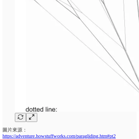
圖片來源：
https://adventure.howstuffworks.com/paragliding.htm#pt2