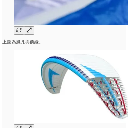
上圖為風孔與前緣。