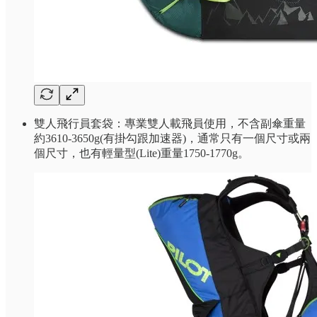
雙人飛行員套袋：專業雙人載飛員使用，不含副傘重量
約3610-3650g(有掛勾跟加速器)，通常只有一個尺寸或兩
個尺寸，也有輕量型(Lite)重量1750-1770g。