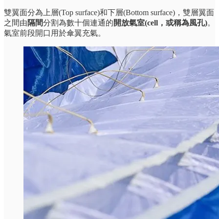
雙翼面分為上層(Top surface)和下層(Bottom surface)，雙層翼面
之間由
隔間
分割為數十個連通的
開放氣室(cell，或稱為風孔)
。
氣室前段開口用於傘翼充氣。