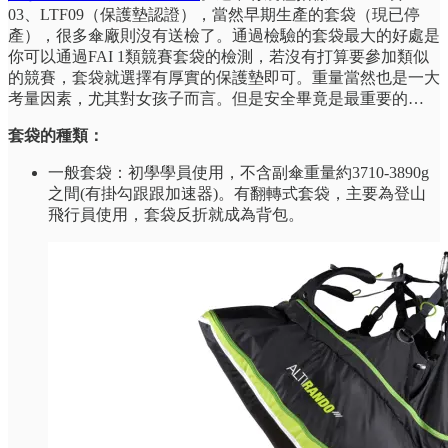
03、LTF09（保護墊認證），當然早期生產的套袋（現已停
產），很多傘廠則沒有送檢了。通過檢驗的套袋最大的好處是
你可以通過FAI 1類競賽套袋的檢測，若沒有打算要參加類似
的競賽，套袋就選擇有厚實的保護墊即可。重量當然也是一大
考量因素，尤其對女孩子而言。但是安全畢竟是最重要的…
套袋的種類：
一般套袋：初學學員使用，不含副傘重量約3710-3890g
之間(有掛勾跟跟加速器)。有翻轉式套袋，主要為登山
飛行員使用，套袋反折就成為背包。