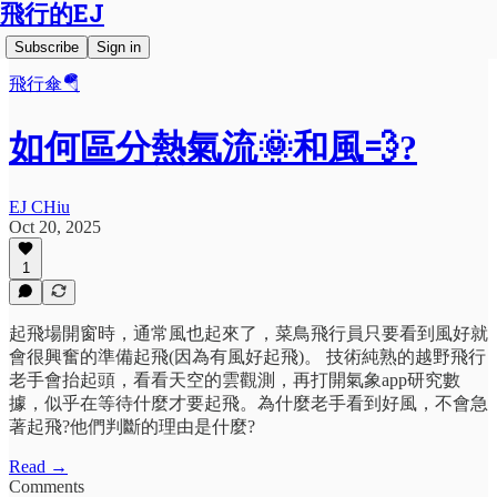
飛行的EJ
Subscribe
Sign in
飛行傘🪂
如何區分熱氣流🌞和風💨?
EJ CHiu
Oct 20, 2025
1
起飛場開窗時，通常風也起來了，菜鳥飛行員只要看到風好就
會很興奮的準備起飛(因為有風好起飛)。 技術純熟的越野飛行
老手會抬起頭，看看天空的雲觀測，再打開氣象app研究數
據，似乎在等待什麼才要起飛。為什麼老手看到好風，不會急
著起飛?他們判斷的理由是什麼?
Read →
Comments