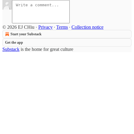
© 2026 EJ CHiu
·
Privacy
∙
Terms
∙
Collection notice
Start your Substack
Get the app
Substack
is the home for great culture