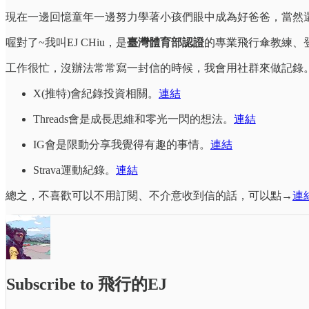
現在一邊回憶童年一邊努力學著小孩們眼中成為好爸爸，當然
喔對了~我叫EJ CHiu，是
臺灣體育部認證
的專業飛行傘教練、
工作很忙，沒辦法常常寫一封信的時候，我會用社群來做記錄
X(推特)會紀錄投資相關。
連結
Threads會是成長思維和零光一閃的想法。
連結
IG會是限動分享我覺得有趣的事情。
連結
Strava運動紀錄。
連結
總之，不喜歡可以不用訂閱、不介意收到信的話，可以點→
連
Subscribe to 飛行的EJ