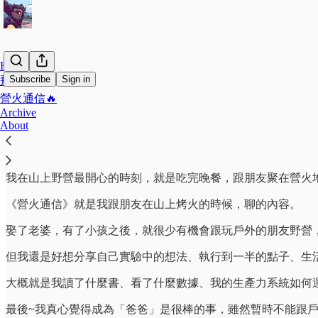
Home
Subscribe
Sign in
飛行傘🪂
營火通信🔥
Archive
先說點我喜歡的是…
About
我在山上野營最開心的時刻，就是吃完晚餐，跟朋友聚在營火
《營火通信》就是我跟朋友在山上烤火的時候，聊的內容。
娶了老婆，有了小孩之後，就很少有機會跟玩戶外的朋友野營
但我還是好想分享自己實驗中的想法、執行到一半的點子、生
大概就是我讀了什麼書、看了什麼數據、我的生產力系統如何
最後~我真心覺得成為「爸爸」是很棒的事，雖然暫時不能跟