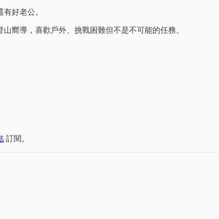
還有好老公。
登山嚮導，喜歡戶外、挑戰困難但不是不可能的任務。
。
結
訂閱。